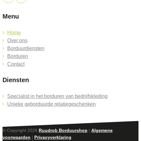
Menu
Home
Over ons
Borduurdiensten
Borduren
Contact
Diensten
Specialist in het borduren van bedrijfskleding
Unieke geborduurde relatiegeschenken
© Copyright 2026
Ruudrob Borduurshop
|
Algemene
voorwaarden
|
Privacyverklaring