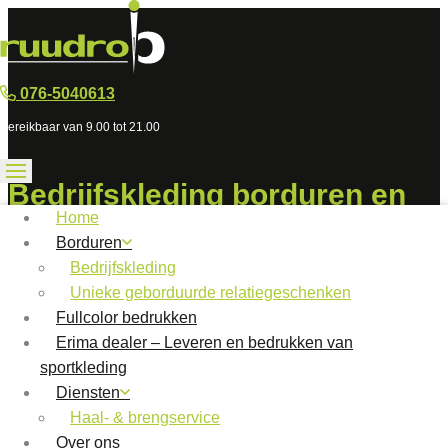
076-5040613
Bereikbaar van 9.00 tot 21.00
Bedrijfskleding borduren en
Home
bedrukken – ook schoen
Borduren
Bedrijfskleding
Snelle levering en kleine oplages mogelijk
Unieke geborduurde relatiegeschenken
Fullcolor bedrukken
Erima dealer – Leveren en bedrukken van
sportkleding
Diensten
Haal- & brengservice
Over ons