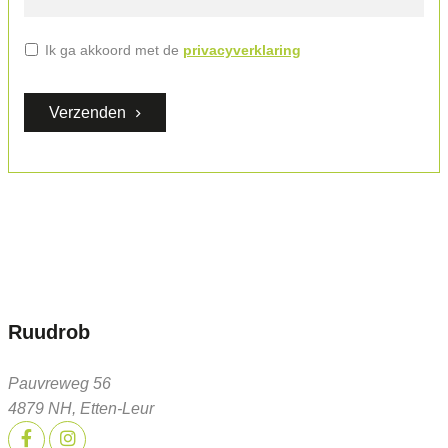
Algemene
Ik ga akkoord met de
privacyverklaring
voorwaarden
*
Verzenden
Ruudrob
Pauvreweg 56
4879 NH, Etten-Leur