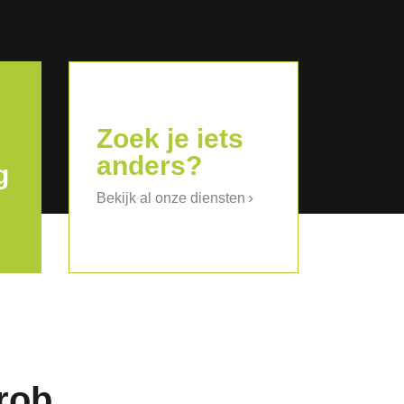
Zoek je iets
anders?
g
Bekijk al onze diensten
rob