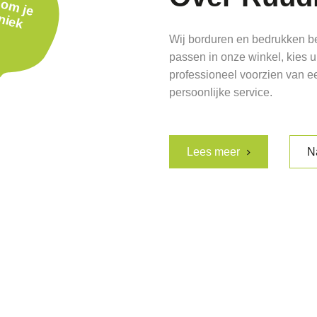
o
u
p
Wij borduren en bedrukken b
passen in onze winkel, kies ui
professioneel voorzien van 
persoonlijke service.
Lees meer
N