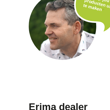
j
n
te
n
“
Erima dealer