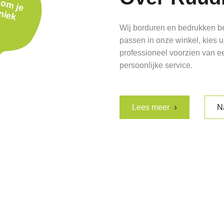
o
u
p
Wij borduren en bedrukken b
passen in onze winkel, kies ui
professioneel voorzien van 
persoonlijke service.
Lees meer
N