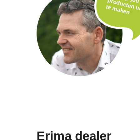
j
n
te
n
“
Erima dealer