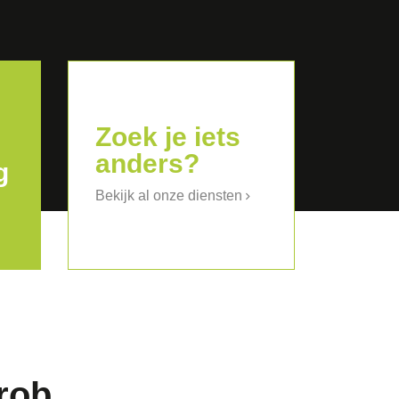
Zoek je iets
anders?
g
Bekijk al onze diensten
rob